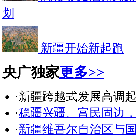
划
新疆开始新起跑
央广独家
更多>>
·新疆跨越式发展高调
·
稳疆兴疆、富民固边
·
新疆维吾尔自治区与