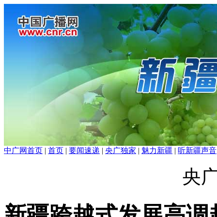
中广网首页
|
首页
|
要闻速递
|
央广独家
|
魅力新疆
|
听新疆声音
央
新疆跨越式发展高调