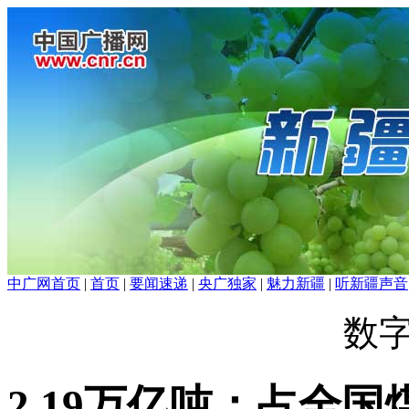
中广网首页
|
首页
|
要闻速递
|
央广独家
|
魅力新疆
|
听新疆声音
数
2.19万亿吨：占全国