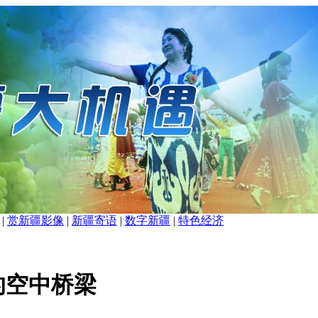
|
赏新疆影像
|
新疆寄语
|
数字新疆
|
特色经济
的空中桥梁