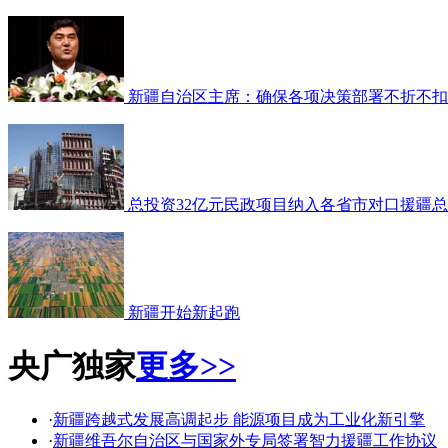
新疆自治区主席：确保各项决策部署不折不扣
总投资32亿元民政项目纳入各省市对口援疆
新疆开始新起跑
央广独家
更多>>
·
新疆跨越式发展高调起步 能源项目成为工业化新引擎
·
新疆维吾尔自治区与国家外专局签署智力援疆工作协议