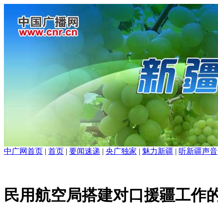
中广网首页
|
首页
|
要闻速递
|
央广独家
|
魅力新疆
|
听新疆声音
民用航空局搭建对口援疆工作