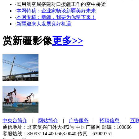
·民用航空局搭建对口援疆工作的空中桥梁
·
本网特稿：企业家畅谈新疆美好未来
·
本网专稿：新疆，我要为你留下来！
·
新疆迎来大发展良好机遇
赏新疆影像
更多>>
中央台简介
|
网站简介
|
广告服务
|
招聘信息
|
互
通信地址：北京复兴门外大街2号 中国广播网 邮编：100866
客服热线：86093114 400-668-0040 传真：63909751