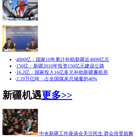
·
4000亿：国家10年累计补助新疆近4000亿元
·
150亿：新疆2010年投资150亿元建设公路
·
16.2亿：国家投入16亿多元补助新疆廉租房
·
2.19万亿吨：占全国煤炭总储量的40%
新疆机遇
更多>>
中央新疆工作座谈会关注民生 群众倍受鼓舞