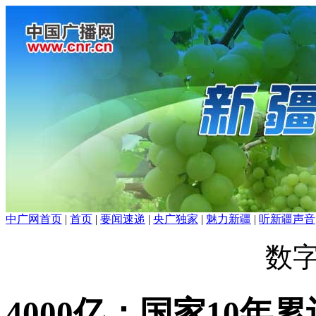
中广网首页
|
首页
|
要闻速递
|
央广独家
|
魅力新疆
|
听新疆声音
数
4000亿：国家10年