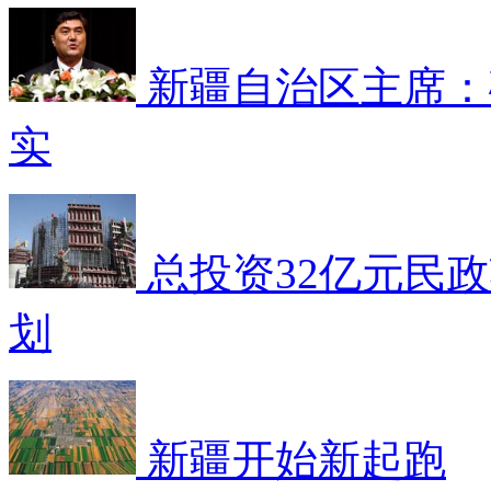
新疆自治区主席：
实
总投资32亿元民
划
新疆开始新起跑