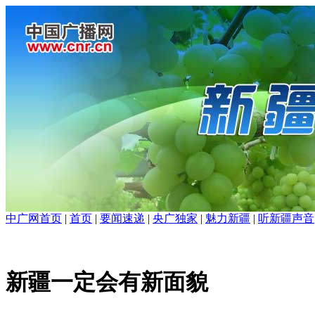
中广网首页
|
首页
|
要闻速递
|
央广独家
|
魅力新疆
|
听新疆声音
新疆一定会有新面貌