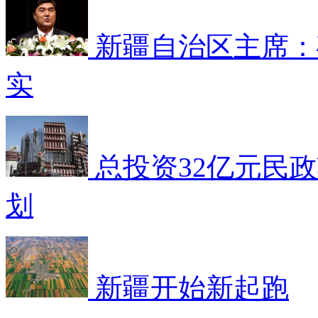
新疆自治区主席：
实
总投资32亿元民
划
新疆开始新起跑