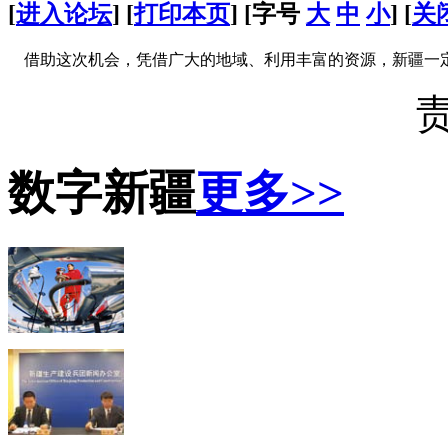
[
进入论坛
] [
打印本页
] [字号
大
中
小
] [
关
借助这次机会，凭借广大的地域、利用丰富的资源，新疆一
数字新疆
更多>>