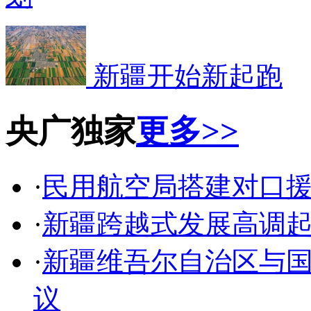
新疆开始新起跑
央广独家
更多>>
·
民用航空局搭建对口
·
新疆跨越式发展高调起
·
新疆维吾尔自治区与
议