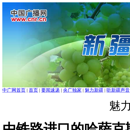
中广网首页
|
首页
|
要闻速递
|
央广独家
|
魅力新疆
|
听新疆声音
魅
由铁路进口的哈萨克