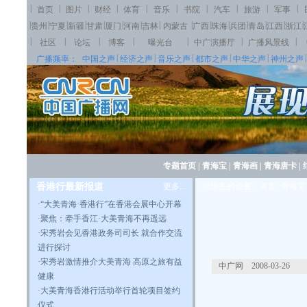
|
|
|
|
|
|
|
|
|
|
首页
图片
财经
体育
音乐
书院
汽车
旅游
军事
|
|
|
|
|
|
|
|
|
|
|
|
|
|
|
贵州
宁夏
新疆
甘肃
厦门
河南
吉林
内蒙古
广西
珠海
兵团
青岛
江西
浙江
|
|
|
|
|
|
|
社区
论坛
博客
曝光台
中广演播厅
广播风景线
|
|
|
|
|
|
广播频率：
中国之声
经济之声
音乐之声
都市之声
中华之声
神州之声
专题首页
|
青海宝
|
青海画
|
青海唐卡
|
香港行最新报道
更多...
您现在的位置：首页>青海宝
·
“大美青海·香港行”在香港会展中心开幕
·
聚焦：牵手香江·大美青海不再遥远
·
宋秀岩会见香港政务司司长 就合作交流
进行探讨
·
宋秀岩激情推介大美青海 高原之旅有益
中广网 2008-03-26
健康
·
大美青海香港行活动举行首轮项目签约
仪式