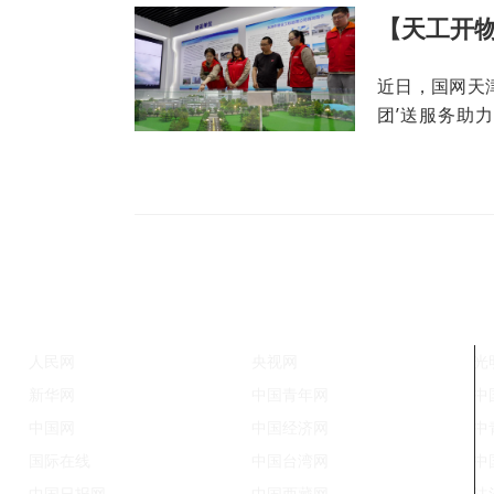
近日，国网天津
团’送服务助
展“加速度”。
人民网
央视网
光
新华网
中国青年网
中
中国网
中国经济网
中
国际在线
中国台湾网
中
中国日报网
中国西藏网
法