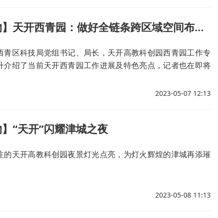
【天工开物】天开西青园：做好全链条跨区域空间布局 打造产业创新策源地
西青区科技局党组书记、局长，天开高教科创园西青园工作专
升介绍了当前天开西青园工作进展及特色亮点，记者也在即将
进这里，感受这片热土的生机与活力。
2023-05-07 12:13
】“天开”闪耀津城之夜
注的天开高教科创园夜景灯光点亮，为灯火辉煌的津城再添璀
。
2023-05-08 11:13