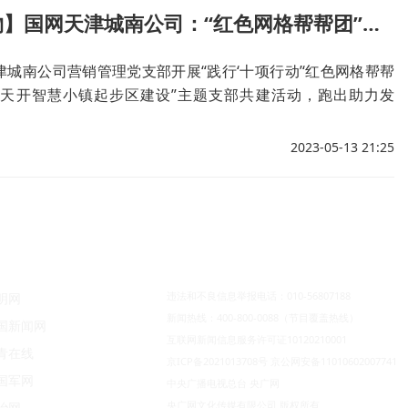
【天工开物】国网天津城南公司：“红色网格帮帮团”助力天开智慧小镇起步区建设
城南公司营销管理党支部开展“践行‘十项行动’‘红色网格帮帮
力天开智慧小镇起步区建设”主题支部共建活动，跑出助力发
2023-05-13 21:25
违法和不良信息举报电话：010-56807188
明网
新闻热线：400-800-0088（节目覆盖热线）
国新闻网
互联网新闻信息服务许可证10120210001
青在线
京ICP备2021013708号
京公网安备11010602007741
国军网
中央广播电视总台 央广网
央广网文化传媒有限公司 版权所有
治网