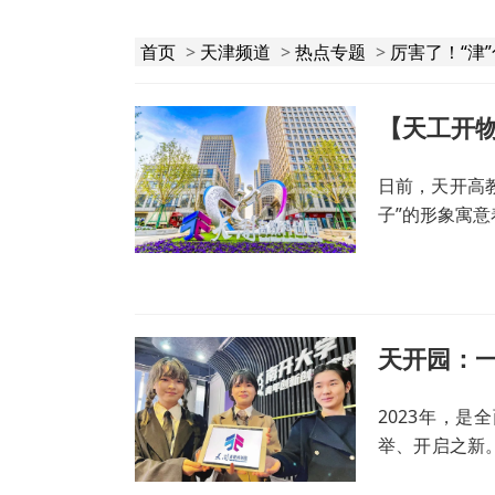
首页
>
天津频道
>
热点专题
>
厉害了！“津
【天工开
日前，天开高
子”的形象寓意
天开园：一
2023年，
举、开启之新
园。自此，“