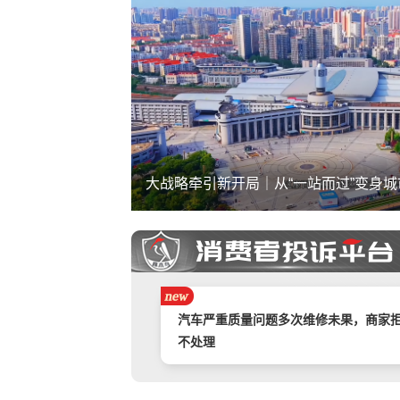
大战略牵引新开局｜从“一站而过”变身城
携程旅游APP非因消费者原因主票已退
附属票不退费。
举报镇江豪利汽车销售服务有限公司拒
退款
汽车严重质量问题多次维修未果，商家
不处理
奇富借条（原360借条）暴力催收