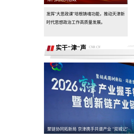
汽车4s店诱导消费者签订汽车销售合
发挥“大思政课”培根铸魂功能，推动天津新
同，联合二手车商坑骗消费者。退诚意
小米17pro镜头起雾，官方拆机后没解决
时代思想政治工作高质量发展。
好问题，并且不换新，我申请换新加
退还诚意金
实干"津"声
CNR.CN
杭州金昌宝湖不加价不给提车，拒绝交
汽车还不给退定金
市场价格调节问题
买车时承诺可以三个月后提前还款并落
到了合同现在条件满足但被拒，我要求
半年了不给退定金，要求退回定金
合同执行
潍坊寿光驰峰广汽本田购车定金拒不退
还，霸王条款
河北军文教育科技有限公司虚假宣传
聚链协同拓新局 京津携手共谱产业 “双城记”