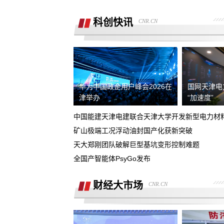
销售虚假宣传汽车续航里程 要求销售及
公司退定金
科创快讯
CNR.CN
强买强卖 强制贷款 称交意向金进行锁车
服务 没有按规定实施购车流程
退订金销售承诺按揭不过订金退还合同
有备注现在订金不退
订购的汽车，未完成验车，未交钥匙，
华为中国政企用户峰会2026在
国网天津电
交付，订单被违规操作已完成订单
津举办
“加速度”
4s店隐瞒消费，侵犯了消费者知情权、
自主选择权，要求退还定金
中国能建天津电建联合天津大学开发新型电力材
我父亲被销售坑骗签了定金合同，提车
矿山极端工况浮动油封国产化获新突破
说没有现车要去外地。
天大郑刚团队破解巨型基坑变形控制难题
宜享花业务员打电话叫我查看低息贷款
全国产智能体PsyGo发布
度，被强制下款
提车当天4S店临时涨价，涉嫌欺诈消费
者，本人要求退还定金。
财经大市场
CNR.CN
在红旗智联APP上支付2000元定金，去
提车时车辆为问题车，厂家不退还定金
在4S店交了订金现在让退定金不退