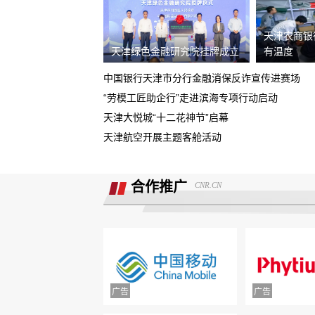
据我了解，我锁单车辆根本没有生产，
天津农商银
需4s店跟厂家沟通即可取消订单。
天津绿色金融研究院挂牌成立
有温度
现在诉求退款
中国银行天津市分行金融消保反诈宣传进赛场
重庆鑫茂丰硕汽车销售有限公司收取定
“劳模工匠助企行”走进滨海专项行动启动
5000元不予退还
天津大悦城“十二花神节”启幕
大安市邮政储蓄银行违规停贷
天津航空开展主题客舱活动
Smart汽车肆意欺骗消费者，总部监管缺
位，客户权益保障无门！
合作推广
CNR.CN
诉求:不能进行贷款审批流程，并退还订
金2000元。
北京爱车汽车销售欺骗多名消费者购车
不予交付车辆
面谈的时候说的只要有比他低的就退意
金，然后一直不给退
携程旅游APP非因消费者原因主票已退
附属票不退费。