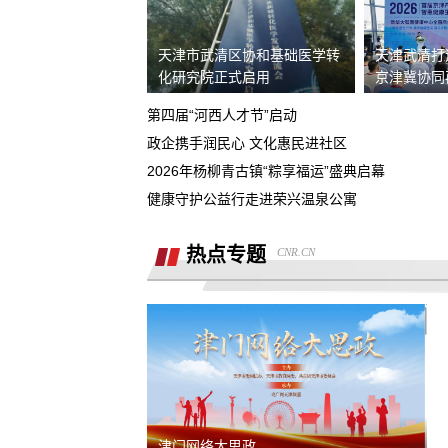
熊猫净水器爆炸燃烧
天津市武清区协和基础医学转
天津武清打
化研究院正式启用
京津冀协同
退还诚意金
第四届“河西人才节”启动
滴滴平台司机超时未出发，地域黑乘客
政企携手润民心 文化惠民进社区
2026年杨柳青古镇“粽享福运”盛典启幕
要求解除合同，退款，我还没有开始学
健康守护公益行走进荣兴温泉公寓
同程金融套路贷高利息开通199的会员才
热点专题
CNR.CN
能借款，没用使用过其它会员权益，要
重庆智鑫沅汽车销售有限公司强买强卖
退款退
服务态度恶劣且拒绝退还定金
买车锁单前不预审，贷款批不过，强制
走租赁贷款
退还定金2000元
骗子上门推销熊猫净水器，专挑农村老
津门网络大思政
下手