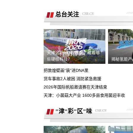
销售诱导交款，并未签订任何合同和定
金，私自收费我2000元且不退
总台关注
CNR.CN
广西联通宽带被无故限速，想恢复必须
《业务风险防控承诺书》
话费充值未到账，平台判商家退款，但
家不退款也联系不上。
游戏虚假宣传诱导消费，已经严重影响
人生活
天津这场“未来”大展，藏着哪
4s店擅自操作导致汽车主机损坏导致需
些硬核科技？
揭秘氢能产
要更换，超时维修没有任何补偿
把敦煌壁画“装”进DNA里
全款购买吉利银河A7被售抵押车，车辆
货车事故2人被困 消防紧急救援
被中信银行拖走，钱车两空，吉利总部
2026年国际帆船邀请赛在天津结束
石家庄鹿泉区烂尾楼
诿不作为
天津：小菌菇大产业 1600多亩食用菌迎丰收
上海好德宝公司被发现欺诈消费者后拒
退定金10000元
"津"彩"区"味
CNR.CN
高顿教育霸王条款 拒不退款
承诺兜底购置税，后续不兜底