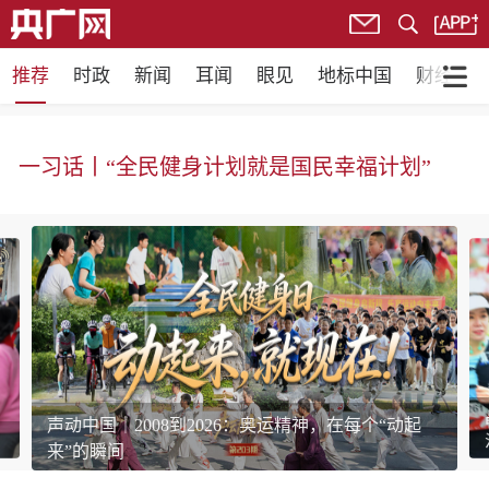
推荐
时政
新闻
耳闻
眼见
地标中国
财经
乐享全民健身 共筑健康中国
一习话丨“全民健身计划就是国民幸福计划”
声动中国｜2008到2026：奥运精神，在每个“动起
来”的瞬间