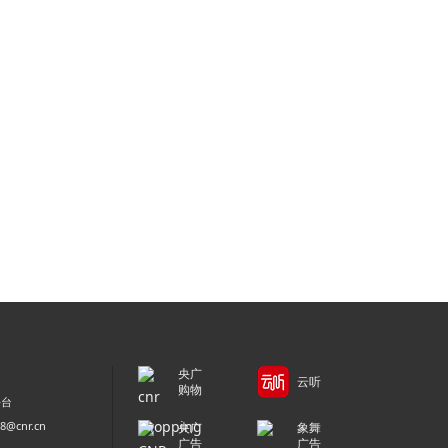
央广
云听
购物
平台
@cnr.cn
央广
象舞
广告
广告