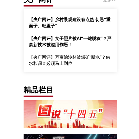
【央广网评】乡村景观建设有点热 切忌“重
面子、轻里子”
【央广网评】女子照片被AI“一键脱衣”？严
禁新技术被滥用作恶！
【央广网评】万亩治沙林被煤矿“断水”？供
水和调查必须马上到位
精品栏目