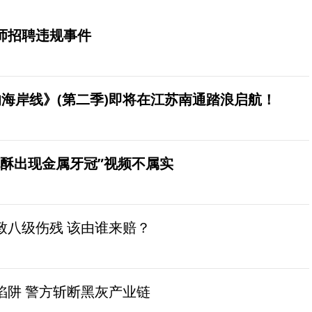
师招聘违规事件
海岸线》(第二季)即将在江苏南通踏浪启航！
桃酥出现金属牙冠”视频不属实
致八级伤残 该由谁来赔？
陷阱 警方斩断黑灰产业链