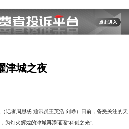
耀津城之夜
息（记者周思杨 通讯员王英浩 刘峥）日前，备受关注的天
，为灯火辉煌的津城再添璀璨“科创之光”。