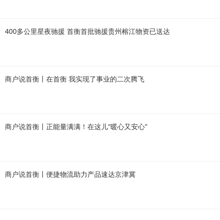
400多公里星夜驰援 首衡首批驰援贵州榕江物资已送达
商户说首衡丨在首衡 我实现了事业的二次腾飞
商户说首衡丨正能量满满！在这儿“暖心又安心”
商户说首衡丨便捷物流助力产品速达京津冀