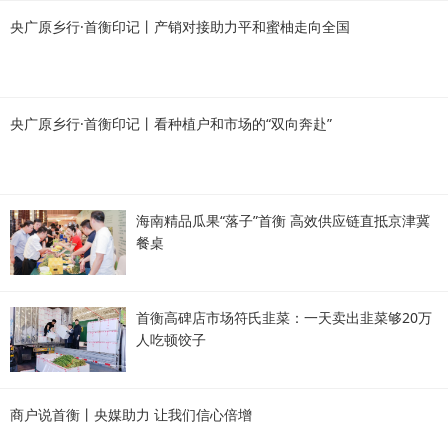
央广原乡行·首衡印记丨产销对接助力平和蜜柚走向全国
央广原乡行·首衡印记丨看种植户和市场的“双向奔赴”
海南精品瓜果“落子”首衡 高效供应链直抵京津冀
餐桌
首衡高碑店市场符氏韭菜：一天卖出韭菜够20万
人吃顿饺子
商户说首衡丨央媒助力 让我们信心倍增