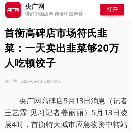
央广网
讲好中国故事 传播中国声音
首衡高碑店市场符氏韭
菜：一天卖出韭菜够20万
人吃顿饺子
源：央广网
2025-05-13 23:01:46
央广网高碑店5月13日消息（记者
王艺霖 见习记者姜丽丽）5月13日凌
晨4时，首衡特大城市应急物资中转站