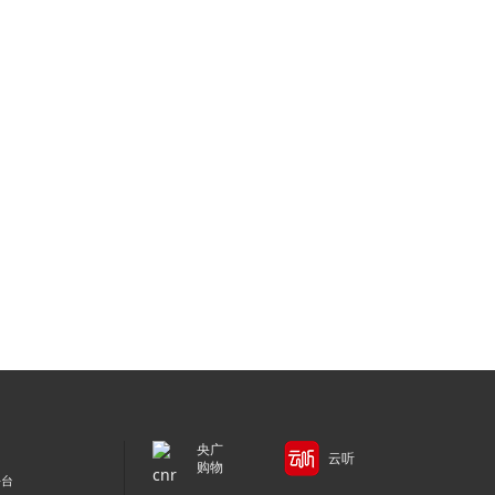
央广
云听
购物
平台