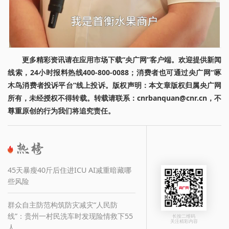
更多精彩资讯请在应用市场下载“央广网”客户端。欢迎提供新闻
线索，24小时报料热线400-800-0088；消费者也可通过央广网“啄
木鸟消费者投诉平台”线上投诉。版权声明：本文章版权归属央广网
所有，未经授权不得转载。转载请联系：cnrbanquan@cnr.cn，不
尊重原创的行为我们将追究责任。
45天暴瘦40斤后住进ICU AI减重暗藏哪
些风险
群众自主防范构筑防灾减灾“人民防
线”：贵州一村民洗车时发现险情救下55
长按二维码
关注精彩内容
人