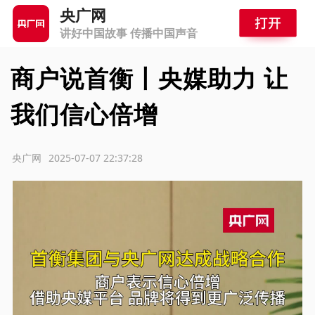
央广网
讲好中国故事 传播中国声音
商户说首衡丨央媒助力 让
我们信心倍增
源：央广网
2025-07-07 22:37:28