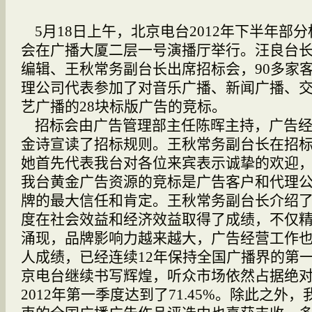
5
月
18
日
上午，北京电台
2012
年下半年部分
会在广播大厦二层一号演播厅举行。汪良台
编辑、王秋常务副台长出席招标会，
90
多家
理公司代表参加了对音乐广播、新闻广播、
艺广播的
28
块标版广告的竞标。
招标会由广告管理部主任陈晖主持，广告
金诗宣读了招标规则。王秋常务副台长在招
她首先代表我台对各位来宾表示诚挚的欢迎
我台黄金广告资源的竞标是广告客户和代理
牌的最大信任和肯定。王秋常务副台长介绍
度在社会效益和经济效益取得了成绩，不仅
涌现，品牌影响力越来越大，广告经营工作
人成绩，已经连续
12
年保持全国广播界的第
京电台继续书写辉煌，听众市场依然占据绝
2012
年第一季度达到了
71.45%
。除此之外，