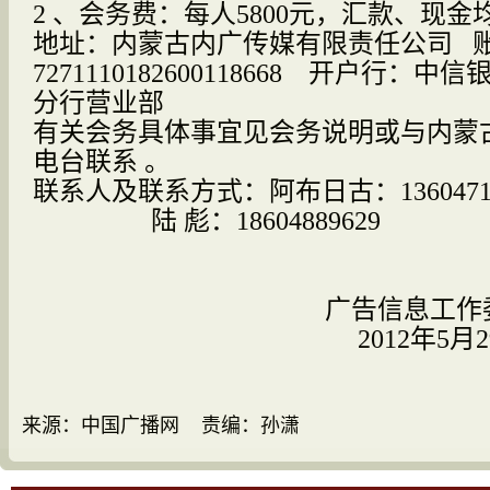
2
、会务费：每人
5800
元，汇款、现金
地址：内蒙古内广传媒有限责任公司
7271110182600118668
开户行：中信
分行营业部
有关会务具体事宜见会务说明或与内蒙
电台联系 。
联系人及联系方式：阿布日古：
136047
陆
彪：
18604889629
中国广播电
广告信息工作
2012
年5
月2
来源：中国广播网 责编：孙潇