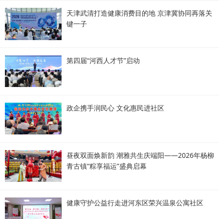
天津武清打造健康消费目的地 京津冀协同再落关
键一子
第四届“河西人才节”启动
政企携手润民心 文化惠民进社区
昼夜双面焕新韵 潮雅共生庆端阳——2026年杨柳
青古镇“粽享福运”盛典启幕
健康守护公益行走进河东区荣兴温泉公寓社区