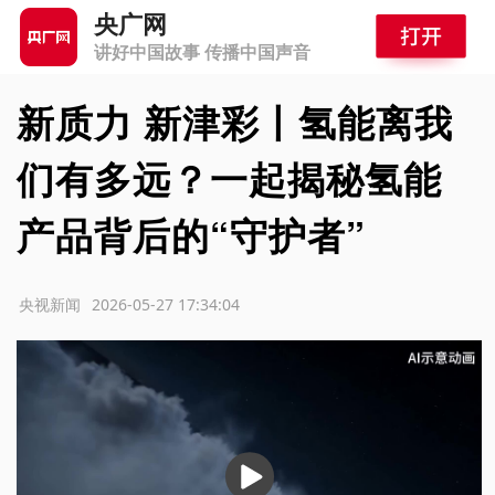
央广网
讲好中国故事 传播中国声音
新质力 新津彩丨氢能离我
们有多远？一起揭秘氢能
产品背后的“守护者”
源：央视新闻
2026-05-27 17:34:04
播
放