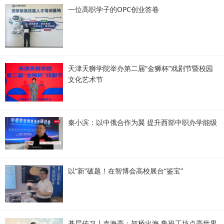
一位高职学子的OPC创业答卷
天津天狮学院举办第二届“金狮杯”戏剧节暨校园
文化艺术节
秦小滨：以中俄合作为翼 提升西部中职办学能级
以“新”破题！在智博会高校展台“鉴宝”
基层传习丨袁海亮：架桥出海 鲁班工坊点亮世界