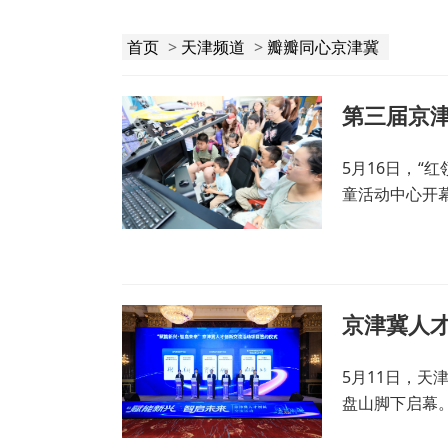
首页
>
天津频道
>
瓣瓣同心京津冀
第三届京
5月16日，“
童活动中心开
京津冀人才
5月11日，天
盘山脚下启幕