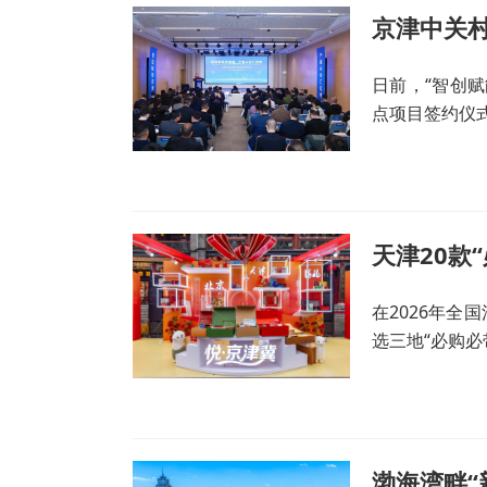
京津中关
日前，“智创
点项目签约仪
天津20款
在2026年全
选三地“必购必