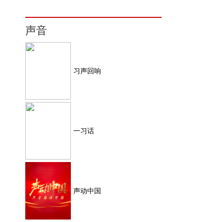
声音
习声回响
一习话
声动中国