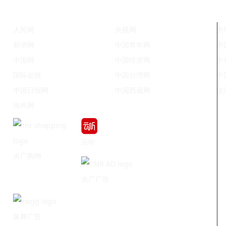
人民网
央视网
光
新华网
中国青年网
中
中国网
中国经济网
中
国际在线
中国台湾网
中
中国日报网
中国西藏网
法
海外网
云听
央广购物
央广广告
象舞广告