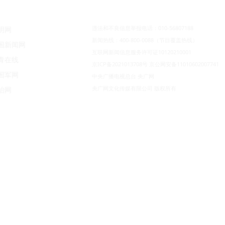
违法和不良信息举报电话：010-56807188
明网
新闻热线：400-800-0088（节目覆盖热线）
国新闻网
互联网新闻信息服务许可证10120210001
青在线
京ICP备2021013708号
京公网安备11010602007741
国军网
中央广播电视总台 央广网
央广网文化传媒有限公司 版权所有
治网