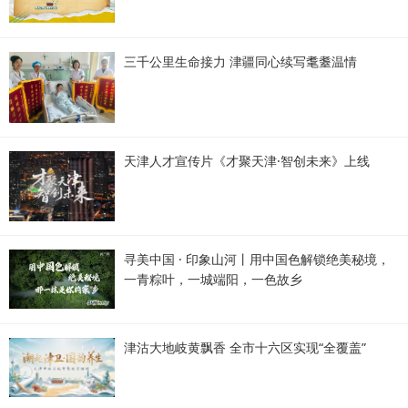
三千公里生命接力 津疆同心续写耄耋温情
天津人才宣传片《才聚天津·智创未来》上线
寻美中国 · 印象山河丨用中国色解锁绝美秘境，
一青粽叶，一城端阳，一色故乡
津沽大地岐黄飘香 全市十六区实现“全覆盖”