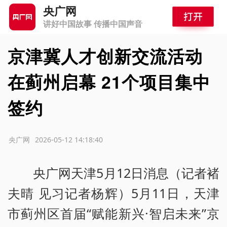
央广网
讲好中国故事 传播中国声音
京津冀人才创新交流活动
在蓟州启幕 21个项目集中
签约
源：央广网
2026-05-12 14:18:40
央广网天津5月12日消息（记者褚
夫晴 见习记者杨辉）5月11日，天津
市蓟州区首届“赋能新兴·智启未来”京