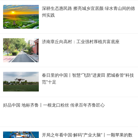
深耕生态惠民路 擦亮城乡宜居颜 绿水青山间的德
州实践
济南章丘向高村：工业强村厚植共富底座
春日里的中国丨智慧“飞防”进麦田 肥城春管“科技
范”十足
好品中国 地标齐鲁丨一根龙口粉丝 传承百年齐鲁匠心
开局之年看中国·解码“产业大脑”丨一颗苹果的数