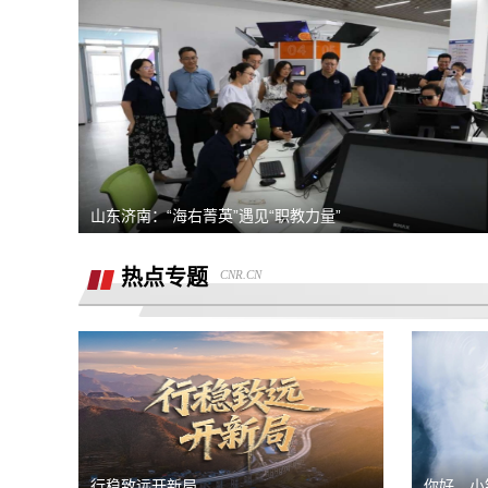
熊猫净水器爆炸燃烧
退还诚意金
滴滴平台司机超时未出发，地域黑乘客
要求解除合同，退款，我还没有开始学习
山东济南：“海右菁英”遇见“职教力量”
同程金融套路贷高利息开通199的会员才
热点专题
CNR.CN
能借款，没用使用过其它会员权益，要求
重庆智鑫沅汽车销售有限公司强买强卖，
退款退
服务态度恶劣且拒绝退还定金
买车锁单前不预审，贷款批不过，强制我
走租赁贷款
退还定金2000元
骗子上门推销熊猫净水器，专挑农村老人
行稳致远开新局
你好，小
下手