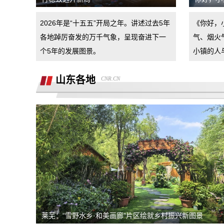
汽车4s店诱导消费者签订汽车销售合
2026年是“十五五”开局之年。讲述过去5年
《你好，
同，联合二手车商坑骗消费者。退诚意金
小米17pro镜头起雾，官方拆机后没解决
各地踔厉奋发的万千气象，呈现奋进下一
气、烟火
好问题，并且不换新，我申请换新加
个5年的发展图景。
小镇的人
退还诚意金
山东各地
CNR.CN
杭州金昌宝湖不加价不给提车，拒绝交付
汽车还不给退定金
市场价格调节问题
买车时承诺可以三个月后提前还款并落实
到了合同现在条件满足但被拒，我要求按
半年了不给退定金，要求退回定金
合同执行
潍坊寿光驰峰广汽本田购车定金拒不退
还，霸王条款
河北军文教育科技有限公司虚假宣传
莱芜：“雪野水乡·和美画廊”片区绘就乡村振兴新图景