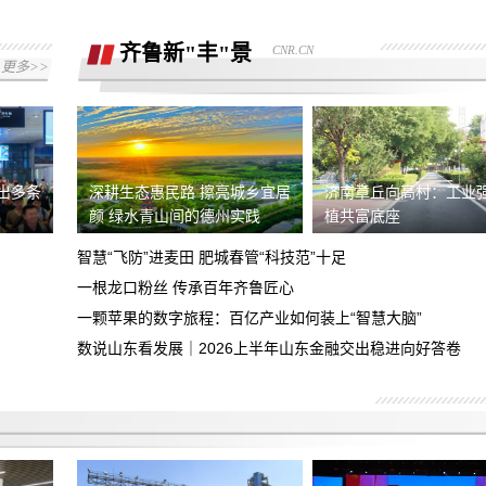
拒绝退还购车诚意金
齐鲁新"丰"景
CNR.CN
现就退款协议没有达成一致，希望平台协
更多>>
助
我们在湖南华洋阳光汽车销售有限公司交
了汽车诚意金，但现无法退还诚意金
小赢卡贷两笔借款综合年化利率超法定上
限，要求按LPR4倍核算，退还全部超额
推出多条
深耕生态惠民路 擦亮城乡宜居
济南章丘向高村：工业
诱导下订展车后申请退单不给退
颜 绿水青山间的德州实践
植共富底座
利息及
智慧“飞防”进麦田 肥城春管“科技范”十足
现要求该平台退回超法定利率的费用合计
一根龙口粉丝 传承百年齐鲁匠心
金额4594.92元！
一颗苹果的数字旅程：百亿产业如何装上“智慧大脑”
去年五月在成都天府广场小米之家买的小
米15手机，现后盖裂缝翘起等问题有安
数说山东看发展｜2026上半年山东金融交出稳进向好答卷
投诉东莞心动的信号婚介所虚假宣传，不
全问题，要求召回产品、退款道歉
按要求服务
对方未签合同 未打出发票 未提前告知定
金不能退回等 事后交易未达成拒绝退还
日本富士相机XE5挂耳脱落 存在设计缺
定金