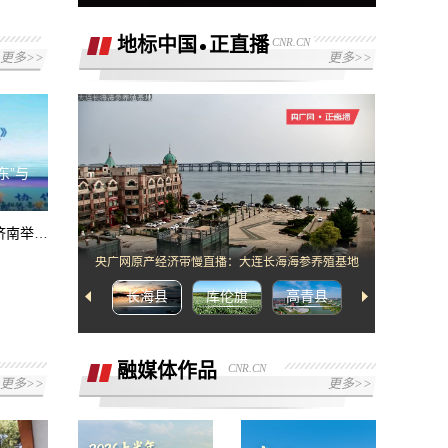
地标中国
正直播
CNR.CN
更多>>
更多>>
[2]网络错误，请检查网络配置或者播放链
接是否正确
东”与
“好客山东·见识齐鲁” 山东省博物馆研学旅游品牌发布活动在济南举办
央广网原产经济带慢直播：大连长海海参养殖基地
长海县
库伦旗
高青县
武宁县
融媒体作品
CNR.CN
更多>>
更多>>