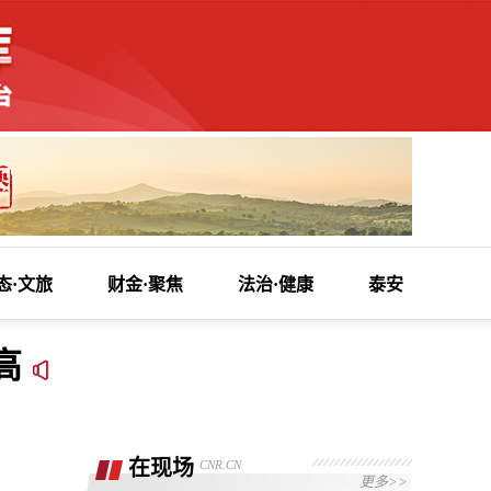
态·文旅
财金·聚焦
法治·健康
泰安
高
在现场
CNR.CN
更多>>