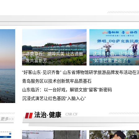
销售诱导下单锁定汽车，有销售录音证据
及其他人证
永川区凯斯蒂亚建材经营部，欺诈消费
者，各种理由推诿不完善安装，现要求善
4s店新车交付存在安全隐患，新车未给
后
加油致使发生交通事故，望惩戒门店并赔
退款订金五千
偿损失
济南章丘：湖埠共美 让古道散
这场推介会，让“好客山
发共富新芳
“如意甘肃”更近了！
要求退换意向金1万元
销售诱导消费，将市补当做优惠，给消费
青岛服务区以技术创新筑牢品质基石
者报落地要求退还预付款，以及支付的部
山东临沂：以一台好戏，解锁文旅“留客”新密码
商家虚假报价不兑现承诺，原订车价
分购车款
沉浸式演艺让红色基因“入脑入心”
215000元包含7500元保养套餐后续又不
对方说8.10之前退押金9000到8.21号还
承认
未收到押金，诉求退押金并报销路费
法治·健康
CNR.CN
更多>>
哈尔滨运通奥迪，全款交付不给提车，反
复推脱
要求店家全额退款一万元