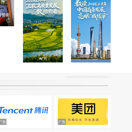
游警务
2026上半年“三
数读2026上半年
农”高质量发展
中国商务发展亮
“数”给你看！
眼 “成绩单”