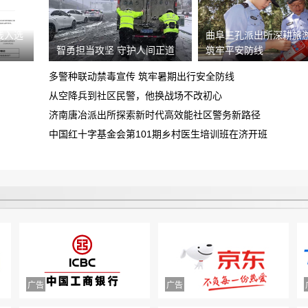
重庆鑫茂丰硕汽车销售有限公司欺诈消费
践入选
曲阜三孔派出所深耕旅
者，诱导签订定单，存在霸王条款且拒绝
智勇担当攻坚 守护人间正道
筑牢平安防线
买车子定金不给退
退还定金
多警种联动禁毒宣传 筑牢暑期出行安全防线
车载蓝牙坏了 找到理想400解决 以我超
从空降兵到社区民警，他换战场不改初心
质保为由拒绝更换 沟通无果 不解决
济南唐冶派出所探索新时代高效能社区警务新路径
北汽新能源维修慢售后差
中国红十字基金会第101期乡村医生培训班在济开班
我于8.13晚在昆明万象城购买一辆乐道
L60汽车被销售以优惠为由诱导支付定金
要求还退款
锁单
平台不退款，打了两次客服电话，事情至
今未解决
虚假宣传，不履行合同约定，请求撤销合
同，退赔费用
预售年卡自动被激活，开放半年预约期有
近3个月周末不能预约，还不允许退卡退