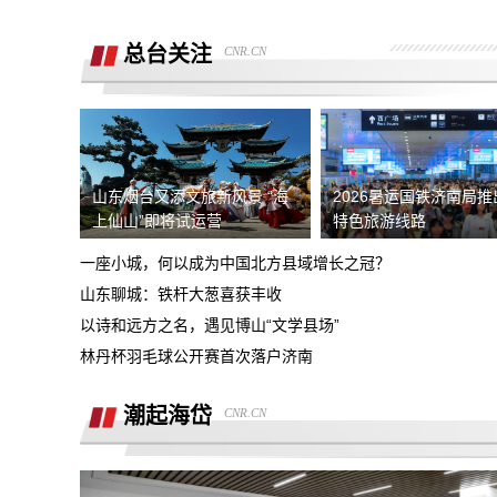
销售诱导交款，并未签订任何合同和定
金，私自收费我2000元且不退
总台关注
CNR.CN
广西联通宽带被无故限速，想恢复必须签
《业务风险防控承诺书》
话费充值未到账，平台判商家退款，但商
家不退款也联系不上。
游戏虚假宣传诱导消费，已经严重影响本
人生活
山东烟台又添文旅新风景 “海
2026暑运国铁济南局
4s店擅自操作导致汽车主机损坏导致需
上仙山”即将试运营
特色旅游线路
要更换，超时维修没有任何补偿
一座小城，何以成为中国北方县域增长之冠？
全款购买吉利银河A7被售抵押车，车辆
山东聊城：铁杆大葱喜获丰收
被中信银行拖走，钱车两空，吉利总部推
以诗和远方之名，遇见博山“文学县场”
石家庄鹿泉区烂尾楼
诿不作为
林丹杯羽毛球公开赛首次落户济南
上海好德宝公司被发现欺诈消费者后拒绝
退定金10000元
潮起海岱
CNR.CN
高顿教育霸王条款 拒不退款
承诺兜底购置税，后续不兜底