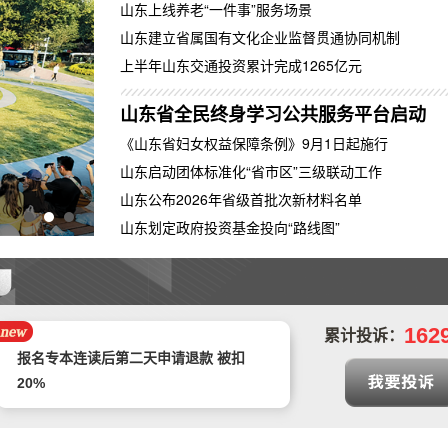
山东上线养老“一件事”服务场景
山东建立省属国有文化企业监督贯通协同机制
上半年山东交通投资累计完成1265亿元
山东省全民终身学习公共服务平台启动
《山东省妇女权益保障条例》9月1日起施行
山东启动团体标准化“省市区”三级联动工作
山东公布2026年省级首批次新材料名单
产业规模已超3100亿元，济南数据产业集聚区
山东划定政府投资基金投向“路线图”
预售年卡自动被激活，开放半年预约期有
近3个月周末不能预约，还不允许退卡退
中山市正德二手车交易有限公司拒不退款
款
162
累计投诉：
报名专本连读后第二天申请退款 被扣
20%
遭遇汽车4S店不给予退定金以及销售人
员态度恶劣