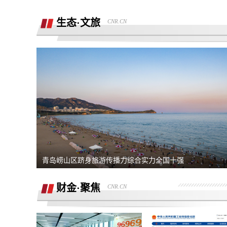
销售虚假宣传汽车续航里程 要求销售及
公司退定金
生态·文旅
CNR.CN
强买强卖 强制贷款 称交意向金进行锁车
服务 没有按规定实施购车流程
退订金销售承诺按揭不过订金退还合同也
有备注现在订金不退
订购的汽车，未完成验车，未交钥匙，未
交付，订单被违规操作已完成订单
4s店隐瞒消费，侵犯了消费者知情权、
自主选择权，要求退还定金
我父亲被销售坑骗签了定金合同，提车还
说没有现车要去外地。
宜享花业务员打电话叫我查看低息贷款额
青岛崂山区跻身旅游传播力综合实力全国十强
度，被强制下款
提车当天4S店临时涨价，涉嫌欺诈消费
者，本人要求退还定金。
财金·聚焦
CNR.CN
在红旗智联APP上支付2000元定金，去
提车时车辆为问题车，厂家不退还定金。
在4S店交了订金现在让退定金不退