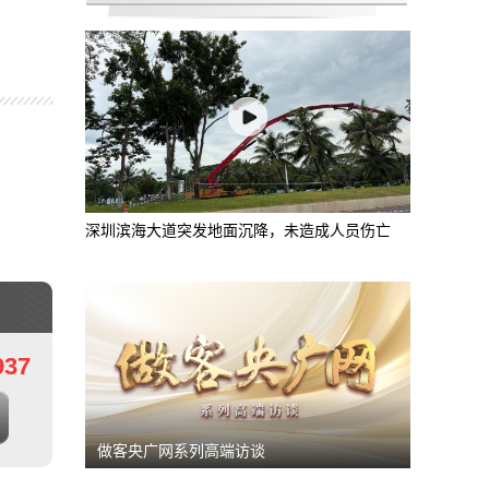
建设基础雄厚
高温觅清凉！山水沟改造完工 泉城新增亲水
深圳滨海大道突发地面沉降，未造成人员伤亡
937
做客央广网系列高端访谈