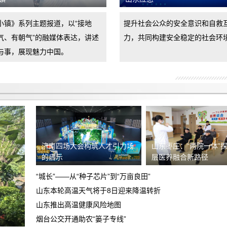
由于没有造成其任何损失，要求退还订
小镇》系列主题报道，以“接地
提升社会公众的安全意识和自救
金。
上门看车无现车诱导消费者支付订金当消
气、有朝气”的融媒体表达，讲述
力，共同构建安全稳定的社会环
费者对销售合同不认可拒签时擅自扣押消
与事，展现魅力中国。
要求退还定金
费者财产
车辆到店后内饰全是划痕和脏污，卖方拒
不退还定金，要求双倍退还定金
鑫茂瑞体验中心捆绑销售
于9月24号到曲靖广汽丰田联庆麒麟店看
车，销售员引导消费贷款，交了意向金
济南四场大会构筑人才引力场
山东枣庄：“两院一体”
新车剐蹭后送维修中心保险杠喷漆，损坏
的启示
层医养融合新路径
2000
车辆至天窗挡风玻璃碎裂上侧边梁凹陷要
“城长”——从“种子芯片”到“万亩良田”
重庆大足深蓝4s店不按合同履约
求赔偿
山东本轮高温天气将于8日迎来降温转折
山东推出高温健康风险地图
食品安全希望得到重视
烟台公交开通助农“篓子专线”