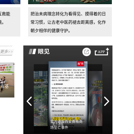
互救能
把治未病理念转化为看得见、摸得着的日
境。
常习惯，让古老中医药褪去距离感，化作
朝夕相伴的健康守护。
更多>>
探索基
官方通报西安赛格商
场坠亡事件