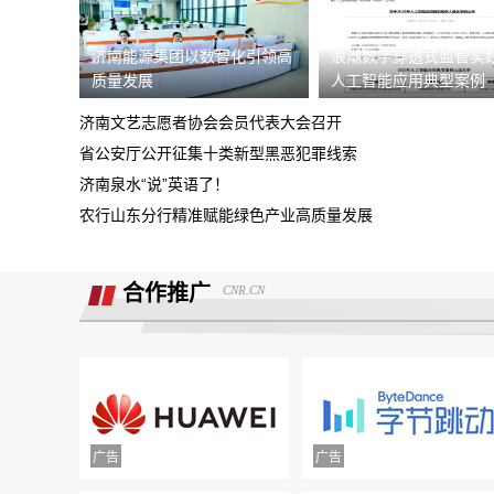
据我了解，我锁单车辆根本没有生产，只
济南能源集团以数智化引领高
浪潮数字穿透式监管实
需4s店跟厂家沟通即可取消订单。
质量发展
人工智能应用典型案例
现在诉求退款
济南文艺志愿者协会会员代表大会召开
重庆鑫茂丰硕汽车销售有限公司收取定金
省公安厅公开征集十类新型黑恶犯罪线索
5000元不予退还
济南泉水“说”英语了！
大安市邮政储蓄银行违规停贷
农行山东分行精准赋能绿色产业高质量发展
Smart汽车肆意欺骗消费者，总部监管缺
位，客户权益保障无门！
合作推广
CNR.CN
诉求:不能进行贷款审批流程，并退还订
金2000元。
北京爱车汽车销售欺骗多名消费者购车，
不予交付车辆
面谈的时候说的只要有比他低的就退意向
金，然后一直不给退
携程旅游APP非因消费者原因主票已退，
附属票不退费。