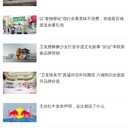
以“食物驿站”倡行余量美味不浪费，肯德基百城
派送余量礼包
卫龙携舞狮少女打造非遗文化叙事 “好运”串联新
春品牌营销
“卫龙辣条节”真诚对话年轻圈层 六城快闪全面提
升品牌价值
天丝红牛发布声明，这次都说了什么