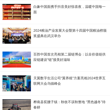
白象中国面携手抖音美好惊喜夜，温暖中国每一
面
2024粮油产业发展大会暨第十四届中国粮油榜颁
奖盛典在武汉举办
百胜中国首次亮相第二届链博会：以全价值链供
应链建设“链”接美好滋味
天翼数字生活公司“翼养殖”方案亮相2024世界互
联网大会乌镇峰会
桦南县驼腰子镇：秋收不误秋整地 “黑色越冬”待
春耕