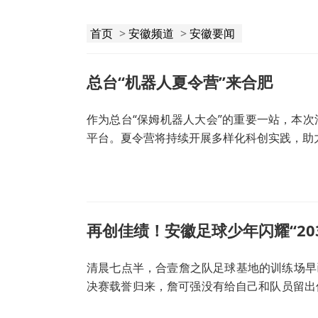
首页
>
安徽频道
>
安徽要闻
总台“机器人夏令营”来合肥
作为总台“保姆机器人大会”的重要一站，本
平台。夏令营将持续开展多样化科创实践，助
再创佳绩！安徽足球少年闪耀“203
清晨七点半，合壹詹之队足球基地的训练场早已
决赛载誉归来，詹可强没有给自己和队员留出
度训练结束，送走所有孩子后，他才顾得上擦