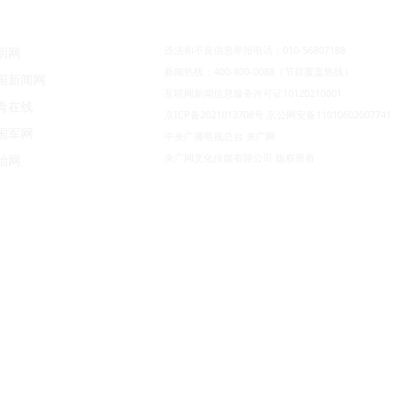
违法和不良信息举报电话：010-56807188
明网
新闻热线：400-800-0088（节目覆盖热线）
国新闻网
互联网新闻信息服务许可证10120210001
青在线
京ICP备2021013708号
京公网安备11010602007741
国军网
中央广播电视总台 央广网
央广网文化传媒有限公司 版权所有
治网