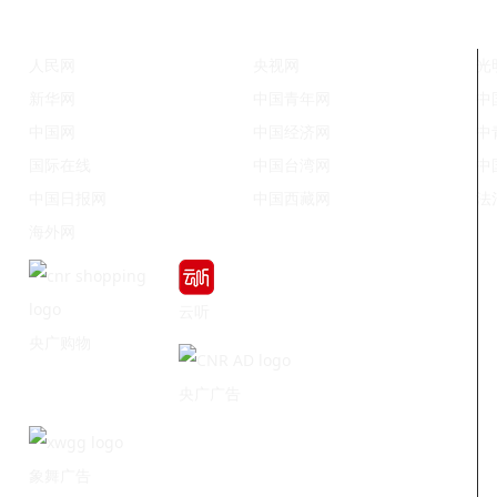
人民网
央视网
光
新华网
中国青年网
中
中国网
中国经济网
中
国际在线
中国台湾网
中
中国日报网
中国西藏网
法
海外网
云听
央广购物
央广广告
象舞广告