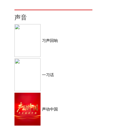
声音
习声回响
一习话
声动中国