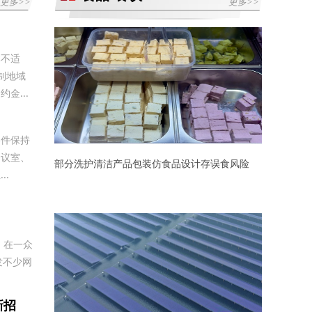
更多>>
更多>>
体不适
制地域
金...
案件保持
会议室、
部分洗护清洁产品包装仿食品设计存误食风险
.
，在一众
发不少网
新招