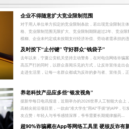
由于没有造成其任何损失，要求退还订
金。
企业不得随意扩大竞业限制范围
上门看车无现车诱导消费者支付订金当消
对于用人单位单方拟定的竞业限制条款，若出现竞业限制主
费者对销售合同不认可拒签时擅自扣押消
格、竞业限制范围无限扩大、竞业限制期限超过2年、竞业限
要求退还定金
费者财产
模糊、企业未约定或未按期支付经济补偿、劳动者需承担的违约
车辆到店后内饰全是划痕和脏污，卖方拒
及时按下“止付键” 守好群众“钱袋子”
不退还定金，要求双倍退还定金
去年以来，宁夏公安机关坚持主动警务，在对电信网络诈骗
鑫茂瑞体验中心捆绑销售
高压严打的同时，以群众喜闻乐见的方式，让反诈宣传走出
走进生活里，让每一名群众都成为反诈的参与者、宣传员，正..
于9月24号到曲靖广汽丰田联庆麒麟店看
车，销售员引导消费贷款，交了意向金
新车剐蹭后送维修中心保险杠喷漆，损坏
2000
养老科技产品应多些“银发视角”
车辆至天窗挡风玻璃碎裂上侧边梁凹陷要
据新华每日电讯报道，近期举办的2026世界人工智能大会上
重庆大足深蓝4s店不按合同履约
求赔偿
高精尖前沿项目里，一款由“准大学生”用AI“手搓”的APP，引
友点赞：年轻人与爷爷感情深厚，爷爷需要长期规律服药...
食品安全希望得到重视
超90%诈骗藏在App等网络工具里 硬核反诈有