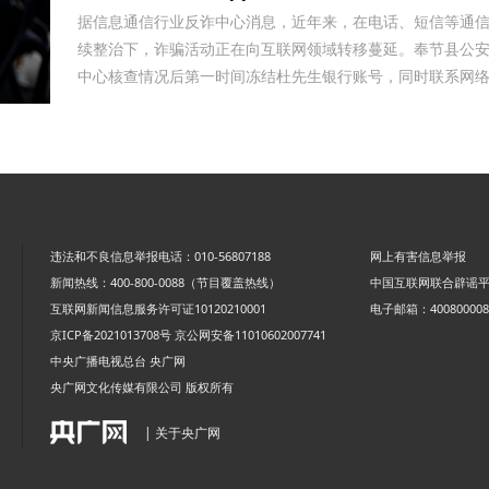
销售诱导下单锁定汽车，有销售录音证据
据信息通信行业反诈中心消息，近年来，在电话、短信等通
及其他人证
续整治下，诈骗活动正在向互联网领域转移蔓延。奉节县公
永川区凯斯蒂亚建材经营部，欺诈消费
中心核查情况后第一时间冻结杜先生银行账号，同时联系网络..
者，各种理由推诿不完善安装，现要求善
4s店新车交付存在安全隐患，新车未给
后
加油致使发生交通事故，望惩戒门店并赔
退款订金五千
偿损失
要求退换意向金1万元
违法和不良信息举报电话：010-56807188
网上有害信息举报
销售诱导消费，将市补当做优惠，给消费
新闻热线：400-800-0088（节目覆盖热线）
中国互联网联合辟谣
者报落地要求退还预付款，以及支付的部
互联网新闻信息服务许可证10120210001
电子邮箱：4008000088
商家虚假报价不兑现承诺，原订车价
分购车款
京ICP备2021013708号
京公网安备11010602007741
215000元包含7500元保养套餐后续又不
中央广播电视总台 央广网
对方说8.10之前退押金9000到8.21号还
承认
央广网文化传媒有限公司 版权所有
未收到押金，诉求退押金并报销路费
哈尔滨运通奥迪，全款交付不给提车，反
| 关于央广网
复推脱
要求店家全额退款一万元