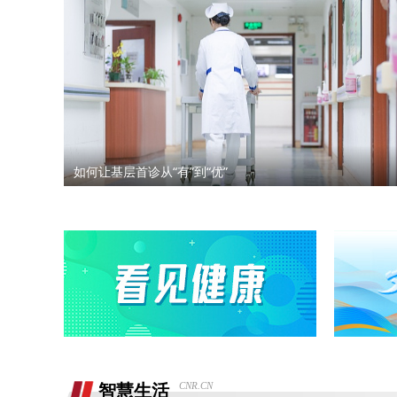
熊猫净水器爆炸燃烧
退还诚意金
滴滴平台司机超时未出发，地域黑乘客
要求解除合同，退款，我还没有开始学习
如何让基层首诊从“有”到“优”
同程金融套路贷高利息开通199的会员才
能借款，没用使用过其它会员权益，要求
重庆智鑫沅汽车销售有限公司强买强卖，
退款退
服务态度恶劣且拒绝退还定金
买车锁单前不预审，贷款批不过，强制我
走租赁贷款
退还定金2000元
骗子上门推销熊猫净水器，专挑农村老人
CNR.CN
智慧生活
下手