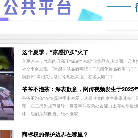
拒绝退还购车诚意金
现就退款协议没有达成一致，希望平台协
助
我们在湖南华洋阳光汽车销售有限公司交
了汽车诚意金，但现无法退还诚意金
小赢卡贷两笔借款综合年化利率超法定上
这个夏季，“凉感护肤”火了
限，要求按LPR4倍核算，退还全部超额
诱导下订展车后申请退单不给退
入夏以来，气温的升高让“凉感”“冰感”化妆品火热出圈。记者
利息及
社交平台发现，“冰感护肤品有哪些？”“凉感化妆品有用吗？”
现要求该平台退回超法定利率的费用合计
膜测评”等相关话题讨论热度高涨。在各大电商平...
金额4594.92元！
爷爷不泡茶：深表歉意，网传视频发生于2025
去年五月在成都天府广场小米之家买的小
米15手机，现后盖裂缝翘起等问题有安
爷爷不泡茶”在情况说明中表示，这起冲突的发生暴露其在门
投诉东莞心动的信号婚介所虚假宣传，不
全问题，要求召回产品、退款道歉
理、员工行为规范引导、突发事件应急处置能力上存在明显
按要求服务
此，他们深刻自省、绝不推诿。
对方未签合同 未打出发票 未提前告知定
金不能退回等 事后交易未达成拒绝退还
商标权的保护边界在哪里？
日本富士相机XE5挂耳脱落 存在设计缺
定金