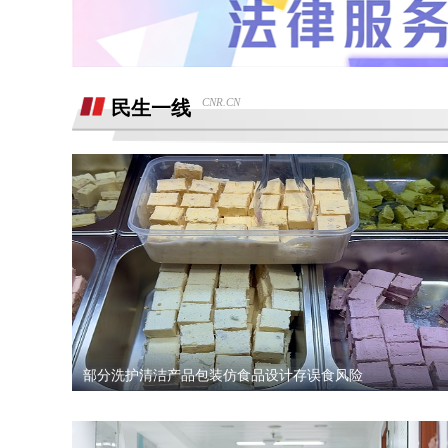
销售诱导交款，并未签订任何合同和定
金，私自收费我2000元且不退
广西联通宽带被无故限速，想恢复必须签
《业务风险防控承诺书》
话费充值未到账，平台判商家退款，但商
CNR.CN
民生一线
家不退款也联系不上。
游戏虚假宣传诱导消费，已经严重影响本
人生活
4s店擅自操作导致汽车主机损坏导致需
要更换，超时维修没有任何补偿
全款购买吉利银河A7被售抵押车，车辆
被中信银行拖走，钱车两空，吉利总部推
石家庄鹿泉区烂尾楼
诿不作为
上海好德宝公司被发现欺诈消费者后拒绝
退定金10000元
部分洗护清洁产品包装仿食品设计存误食风险
高顿教育霸王条款 拒不退款
承诺兜底购置税，后续不兜底