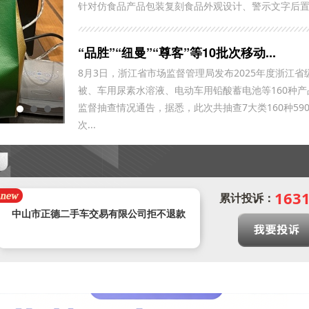
针对仿食品产品包装复刻食品外观设计、警示文字后置.
“品胜”“纽曼”“尊客”等10批次移动...
8月3日，浙江省市场监督管理局发布2025年度浙江省
被、车用尿素水溶液、电动车用铅酸蓄电池等160种产
这个夏季，“凉感护肤”火了
监督抽查情况通告，据悉，此次共抽查7大类160种590
次...
预售年卡自动被激活，开放半年预约期有
163
累计投诉：
近3个月周末不能预约，还不允许退卡退
中山市正德二手车交易有限公司拒不退款
款
报名专本连读后第二天申请退款 被扣
20%
遭遇汽车4S店不给予退定金以及销售人
员态度恶劣