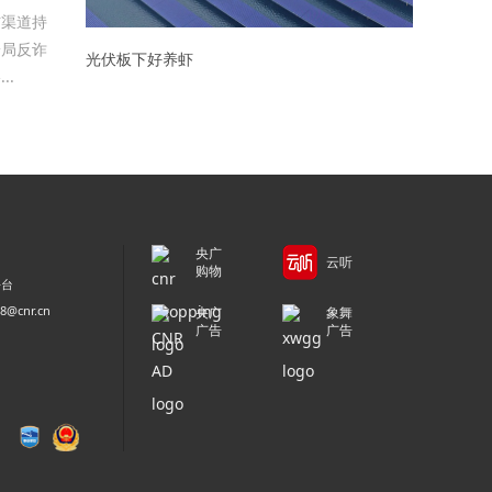
信渠道持
安局反诈
光伏板下好养虾
.
央广
云听
购物
平台
@cnr.cn
央广
象舞
广告
广告