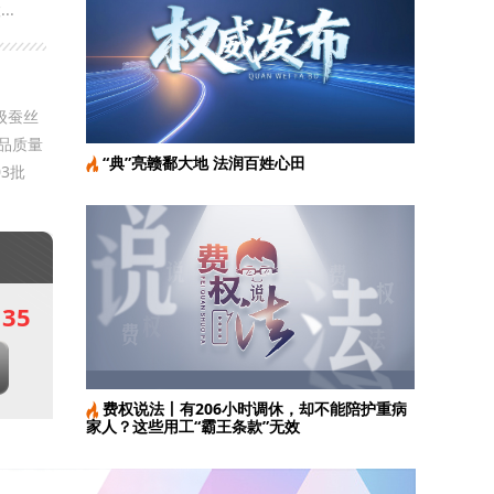
..
级蚕丝
品质量
“典”亮赣鄱大地 法润百姓心田
如何让基层首诊从“有”到“优”
3批
135
费权说法丨有206小时调休，却不能陪护重病
家人？这些用工“霸王条款”无效