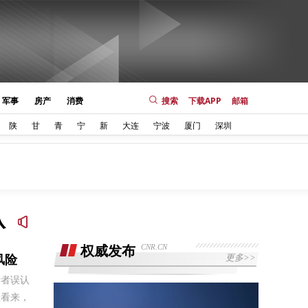
军事
房产
消费
搜索
下载APP
邮箱
陕
甘
青
宁
新
大连
宁波
厦门
深圳
从
CNR.CN
权威发布
风险
更多>>
费者误认
毅看来，