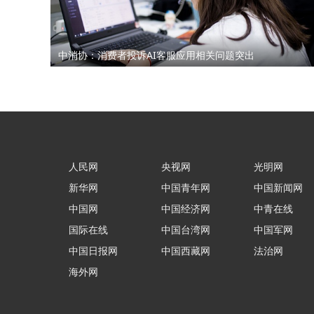
销售虚假宣传汽车续航里程 要求销售及
公司退定金
强买强卖 强制贷款 称交意向金进行锁车
中消协：消费者投诉AI客服应用相关问题突出
服务 没有按规定实施购车流程
退订金销售承诺按揭不过订金退还合同也
有备注现在订金不退
订购的汽车，未完成验车，未交钥匙，未
交付，订单被违规操作已完成订单
4s店隐瞒消费，侵犯了消费者知情权、
自主选择权，要求退还定金
人民网
央视网
光明网
我父亲被销售坑骗签了定金合同，提车还
新华网
中国青年网
中国新闻网
说没有现车要去外地。
宜享花业务员打电话叫我查看低息贷款额
中国网
中国经济网
中青在线
度，被强制下款
国际在线
中国台湾网
中国军网
提车当天4S店临时涨价，涉嫌欺诈消费
中国日报网
中国西藏网
法治网
者，本人要求退还定金。
海外网
在红旗智联APP上支付2000元定金，去
提车时车辆为问题车，厂家不退还定金。
在4S店交了订金现在让退定金不退