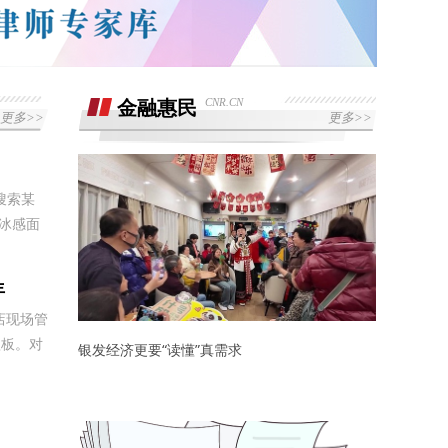
CNR.CN
金融惠民
更多>>
更多>>
搜索某
“冰感面
年
店现场管
短板。对
银发经济更要“读懂”真需求