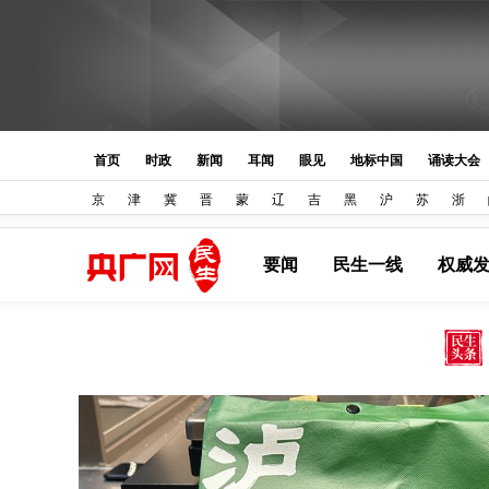
首页
时政
新闻
耳闻
眼见
地标中国
诵读大会
京
津
冀
晋
蒙
辽
吉
黑
沪
苏
浙
要闻
民生一线
权威