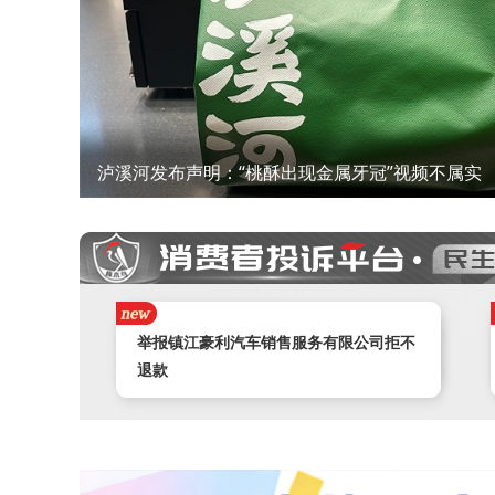
泸溪河发布声明：“桃酥出现金属牙冠”视频不属实
携程旅游APP非因消费者原因主票已退，
附属票不退费。
举报镇江豪利汽车销售服务有限公司拒不
退款
汽车严重质量问题多次维修未果，商家拒
不处理
奇富借条（原360借条）暴力催收