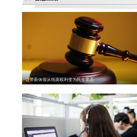
汽车4s店诱导消费者签订汽车销售合
同，联合二手车商坑骗消费者。退诚意金
小米17pro镜头起雾，官方拆机后没解决
好问题，并且不换新，我申请换新加
退还诚意金
杭州金昌宝湖不加价不给提车，拒绝交付
汽车还不给退定金
市场价格调节问题
让带薪休假从纸面权利变为民生常态
买车时承诺可以三个月后提前还款并落实
到了合同现在条件满足但被拒，我要求按
半年了不给退定金，要求退回定金
合同执行
潍坊寿光驰峰广汽本田购车定金拒不退
还，霸王条款
河北军文教育科技有限公司虚假宣传