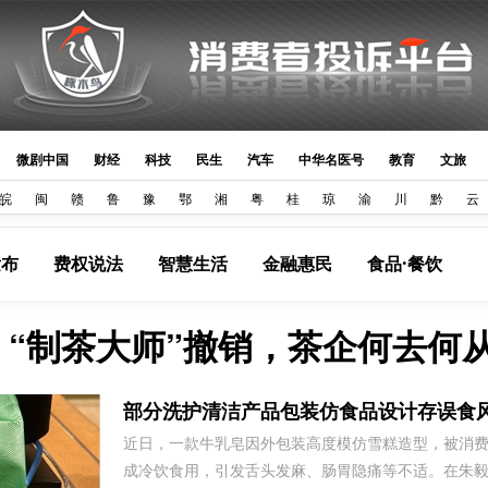
微剧中国
财经
科技
民生
汽车
中华名医号
教育
文旅
皖
闽
赣
鲁
豫
鄂
湘
粤
桂
琼
渝
川
黔
云
发布
费权说法
智慧生活
金融惠民
食品·餐饮
“制茶大师”撤销，茶企何去何
部分洗护清洁产品包装仿食品设计存误食
近日，一款牛乳皂因外包装高度模仿雪糕造型，被消
成冷饮食用，引发舌头发麻、肠胃隐痛等不适。在朱