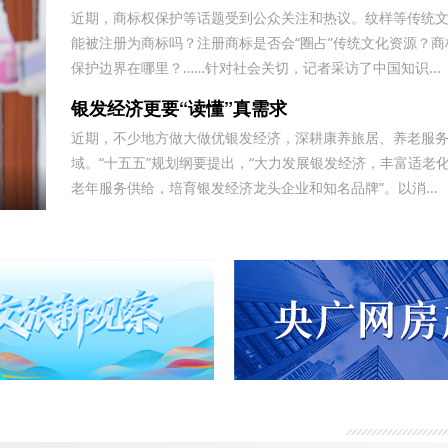
陷
近期，商标权保护等话题受到公众关注和热议。纹样等传统
高德平台乱扣钱，乱封号
能被注册为商标吗？注册商标是否会“圈占”传统文化资源？商
保护边界在哪里？……针对社会关切，记者采访了中国知识...
关于飞行帮（北京）航空服务有限公司退
银发经济更要“读懂”真需求
费纠纷的投诉
广汽丰田车没有提到，诉求退定金及相关
近期，不少地方做大做优银发经济，深耕康养旅居、养老服
合理合法费用
域。“十五五”规划纲要提出，“大力发展银发经济，丰富适老
退还2199元订金
老年服务供给，培育银发经济龙头企业和知名品牌”。以消...
众安易行（武汉市）汽车服务有限公司搞
诈骗
重庆智鑫沅汽车销售有限公司，不下贷
款，强制加五千元全款购车，不退定金。
诱导消费不退定金
买车和销售说的价格是包含保险，合同没
有写包保险保险强制在他们店里购买低开
不退定金
发票金额