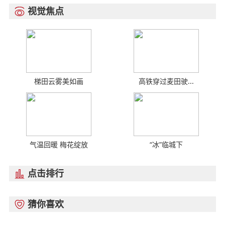
视觉焦点

梯田云雾美如画
高铁穿过麦田驶...
气温回暖 梅花绽放
“冰”临城下
点击排行

猜你喜欢
