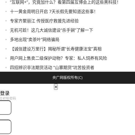
“互联网+”，究竟加什么？看第四届互博会上的这些黑科技！
十一黄金周明日开启 7天长假先要知道这些事！
专家齐聚丽江 传授医疗救援先进经验
无机可趁！这几大诚信建设“杀手锏”了解一下
多地出现“卖茶叶”网络骗局
【诚信建设万里行】揭秘所谓“长寿健康法宝”真相
用户网上售卖二级保护动物？专家：私人饲养有风险
四招辨识非法期货活动 “山寨期货”坑苦投资者
央广网版权所有(C)
×
登录
位初始密码