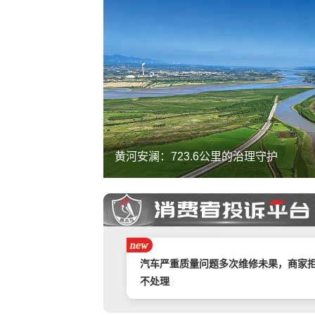
黄河安澜：723.6公里的治理守护
携程旅游APP非因消费者原因主票已退
附属票不退费。
举报镇江豪利汽车销售服务有限公司拒
退款
汽车严重质量问题多次维修未果，商家
不处理
奇富借条（原360借条）暴力催收