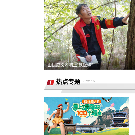
承诺兜底购置税，后续不兜底
熊猫净水器爆炸燃烧
退还诚意金
滴滴平台司机超时未出发，地域黑乘客
要求解除合同，退款，我还没有开始学
山民戚文才端上“铁饭碗”
同程金融套路贷高利息开通199的会员才
热点专题
CNR.CN
能借款，没用使用过其它会员权益，要
重庆智鑫沅汽车销售有限公司强买强卖
退款退
服务态度恶劣且拒绝退还定金
买车锁单前不预审，贷款批不过，强制
走租赁贷款
退还定金2000元
骗子上门推销熊猫净水器，专挑农村老