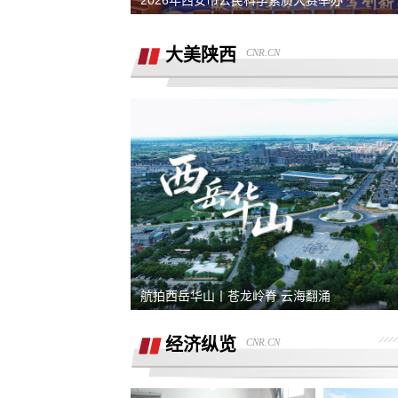
2026年西安市公民科学素质大赛举办
销售虚假宣传汽车续航里程 要求销售及
公司退定金
大美陕西
CNR.CN
强买强卖 强制贷款 称交意向金进行锁车
服务 没有按规定实施购车流程
退订金销售承诺按揭不过订金退还合同
有备注现在订金不退
订购的汽车，未完成验车，未交钥匙，
交付，订单被违规操作已完成订单
4s店隐瞒消费，侵犯了消费者知情权、
自主选择权，要求退还定金
我父亲被销售坑骗签了定金合同，提车
说没有现车要去外地。
宜享花业务员打电话叫我查看低息贷款
航拍西岳华山丨苍龙岭脊 云海翻涌
度，被强制下款
提车当天4S店临时涨价，涉嫌欺诈消费
者，本人要求退还定金。
经济纵览
CNR.CN
在红旗智联APP上支付2000元定金，去
提车时车辆为问题车，厂家不退还定金