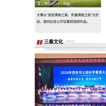
爱上渭南的100个理由
下手
汽车4s店诱导消费者签订汽车销售合
大赛以“发现渭南之美，传播渭南之韵”为宗
同，联合二手车商坑骗消费者。退诚意
小米17pro镜头起雾，官方拆机后没解决
旨，面向社会公开征集短视频作品。
好问题，并且不换新，我申请换新加
退还诚意金
三秦文化
CNR.CN
杭州金昌宝湖不加价不给提车，拒绝交
汽车还不给退定金
市场价格调节问题
买车时承诺可以三个月后提前还款并落
到了合同现在条件满足但被拒，我要求
半年了不给退定金，要求退回定金
合同执行
潍坊寿光驰峰广汽本田购车定金拒不退
还，霸王条款
河北军文教育科技有限公司虚假宣传