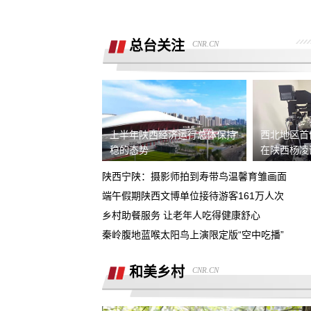
销售诱导交款，并未签订任何合同和定
金，私自收费我2000元且不退
总台关注
CNR.CN
广西联通宽带被无故限速，想恢复必须
《业务风险防控承诺书》
话费充值未到账，平台判商家退款，但
家不退款也联系不上。
游戏虚假宣传诱导消费，已经严重影响
人生活
上半年陕西经济运行总体保持
西北地区首
4s店擅自操作导致汽车主机损坏导致需
稳的态势
在陕西杨凌
要更换，超时维修没有任何补偿
陕西宁陕：摄影师拍到寿带鸟温馨育雏画面
全款购买吉利银河A7被售抵押车，车辆
端午假期陕西文博单位接待游客161万人次
被中信银行拖走，钱车两空，吉利总部
乡村助餐服务 让老年人吃得健康舒心
石家庄鹿泉区烂尾楼
诿不作为
秦岭腹地蓝喉太阳鸟上演限定版“空中吃播”
上海好德宝公司被发现欺诈消费者后拒
退定金10000元
和美乡村
CNR.CN
高顿教育霸王条款 拒不退款