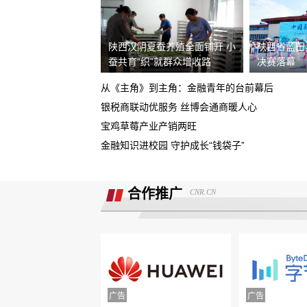
在4S店交了订金现在让退定金不退
据我了解，我锁单车辆根本没有生产，
陕西汉阴夏蚕养殖全面铺开 小
陕西省蓝田
需4s店跟厂家沟通即可取消订单。
蚕共育“织”就群众增收路
决赛落幕
现在诉求退款
从《主角》到主角：金融青年的台前幕后
重庆鑫茂丰硕汽车销售有限公司收取定
银税商联动优服务 丝博会通商暖人心
5000元不予退还
宝鸡草莓产业产销两旺
大安市邮政储蓄银行违规停贷
金融知识进校园 守护成长“钱袋子”
Smart汽车肆意欺骗消费者，总部监管缺
位，客户权益保障无门！
合作推广
CNR.CN
诉求:不能进行贷款审批流程，并退还订
金2000元。
北京爱车汽车销售欺骗多名消费者购车
不予交付车辆
面谈的时候说的只要有比他低的就退意
金，然后一直不给退
携程旅游APP非因消费者原因主票已退