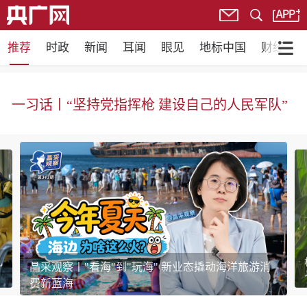
推荐
时政
新闻
耳闻
眼见
地标中国
财经
东方之约 相约未来
一习话丨“坚持党指挥枪 建设自己的人民军队”
几
晶采观察丨"看海"到"玩海" 新业态撬动海洋旅游消
费新蓝海