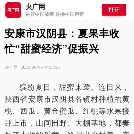
央广网
讲好中国故事 传播中国声音
安康市汉阴县：夏果丰收
忙“甜蜜经济”促振兴
源：央广网
2025-06-10 14:53:57
缤纷夏日，甜蜜来袭。连日来，
陕西省安康市汉阴县各镇村种植的黄
桃、西瓜、黄金蜜瓜、红桃等水果接
踵上市，山间田野、大棚基地，都奏