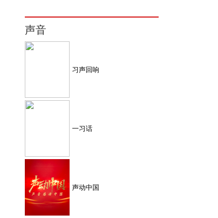
声音
习声回响
一习话
声动中国