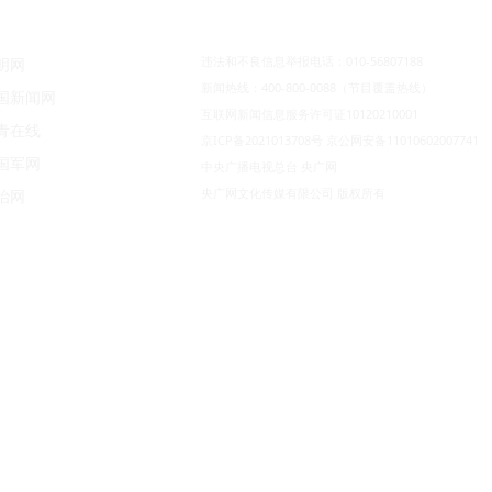
违法和不良信息举报电话：010-56807188
明网
新闻热线：400-800-0088（节目覆盖热线）
国新闻网
互联网新闻信息服务许可证10120210001
青在线
京ICP备2021013708号
京公网安备11010602007741
国军网
中央广播电视总台 央广网
央广网文化传媒有限公司 版权所有
治网