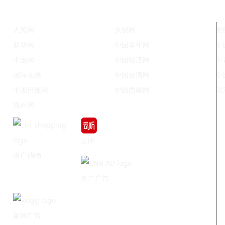
人民网
央视网
光
新华网
中国青年网
中
中国网
中国经济网
中
国际在线
中国台湾网
中
中国日报网
中国西藏网
法
海外网
云听
央广购物
央广广告
象舞广告