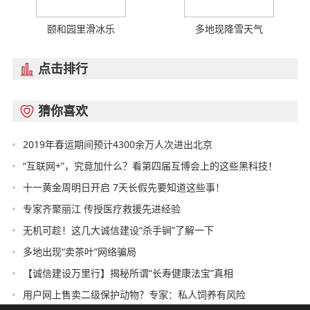
颐和园里滑冰乐
多地现降雪天气
点击排行

猜你喜欢

2019年春运期间预计4300余万人次进出北京
“互联网+”，究竟加什么？看第四届互博会上的这些黑科技！
十一黄金周明日开启 7天长假先要知道这些事！
专家齐聚丽江 传授医疗救援先进经验
无机可趁！这几大诚信建设“杀手锏”了解一下
多地出现“卖茶叶”网络骗局
【诚信建设万里行】揭秘所谓“长寿健康法宝”真相
用户网上售卖二级保护动物？专家：私人饲养有风险