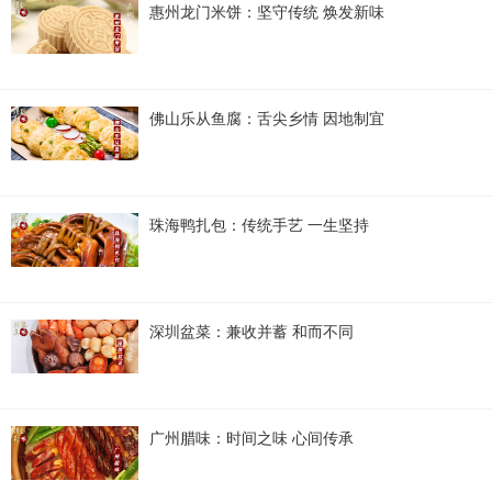
惠州龙门米饼：坚守传统 焕发新味
佛山乐从鱼腐：舌尖乡情 因地制宜
珠海鸭扎包：传统手艺 一生坚持
深圳盆菜：兼收并蓄 和而不同
广州腊味：时间之味 心间传承