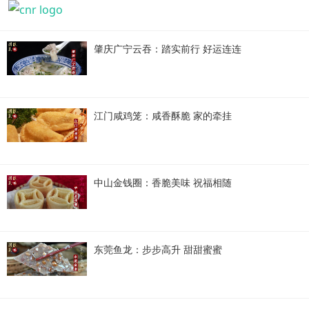
肇庆广宁云吞：踏实前行 好运连连
江门咸鸡笼：咸香酥脆 家的牵挂
中山金钱圈：香脆美味 祝福相随
东莞鱼龙：步步高升 甜甜蜜蜜