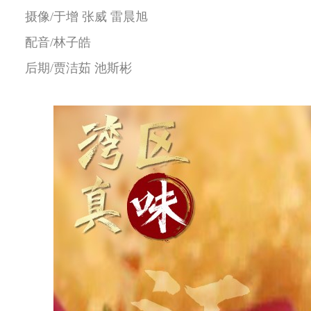
摄像/于增 张威 雷晨旭
配音/林子皓
后期/贾洁茹 池斯彬