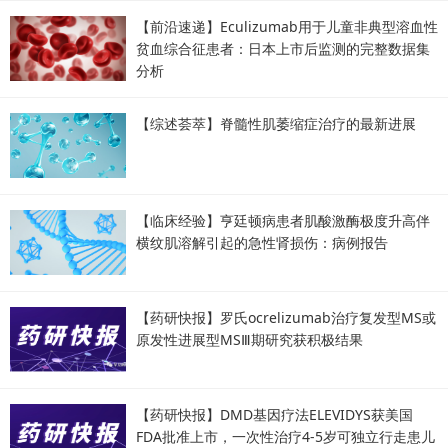
【前沿速递】Eculizumab用于儿童非典型溶血性
贫血综合征患者：日本上市后监测的完整数据集
分析
【综述荟萃】脊髓性肌萎缩症治疗的最新进展
【临床经验】亨廷顿病患者肌酸激酶极度升高伴
横纹肌溶解引起的急性肾损伤：病例报告
【药研快报】罗氏ocrelizumab治疗复发型MS或
原发性进展型MSⅢ期研究获积极结果
【药研快报】DMD基因疗法ELEVIDYS获美国
FDA批准上市，一次性治疗4-5岁可独立行走患儿