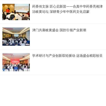
药香传文脉 匠心启新苗——合真中华药香亮相津
沽岐黄论坛 深耕青少年中医药文化启蒙
津门共襄岐黄盛会 国韵引领产业新潮
学术研讨与产业创新双轮驱动 这场盛会精彩纷呈