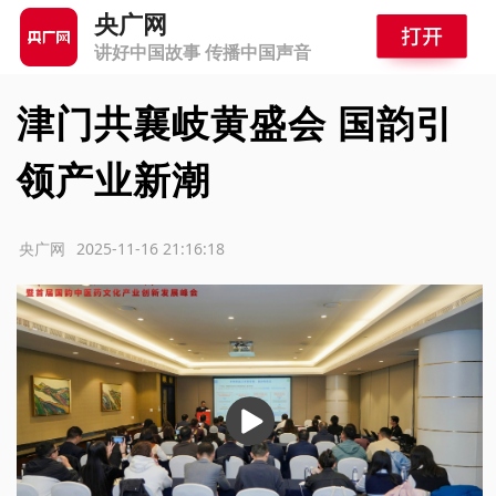
央广网
讲好中国故事 传播中国声音
津门共襄岐黄盛会 国韵引
领产业新潮
源：央广网
2025-11-16 21:16:18
播
放