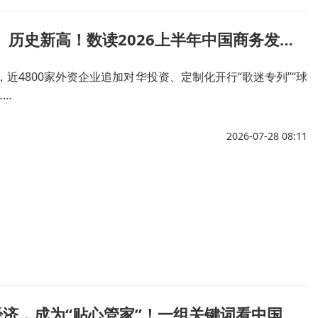
近4800家、历史新高！数读2026上半年中国商务发展亮眼 “成绩单”！
年，近4800家外资企业追加对华投资、定制化开行“歌迷专列”“球
……
2026-07-28 08:11
赋能低空经济，成为“贴心管家”！一组关键词看中国气象如何“开好局、起好步”