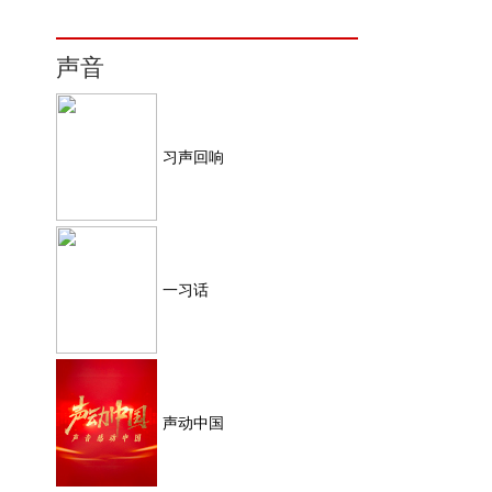
声音
习声回响
一习话
声动中国