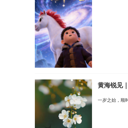
黄海锐见｜
一岁之始，顺