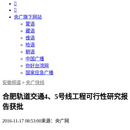


央广旗下网站
蒙语
藏语
维语
哈语
朝语
中国广播
你好台湾网
国家应急广播
安徽频道
>
央广快线
合肥轨道交通4、5号线工程可行性研究报
告获批
2016-11-17 08:53:00
来源：央广网