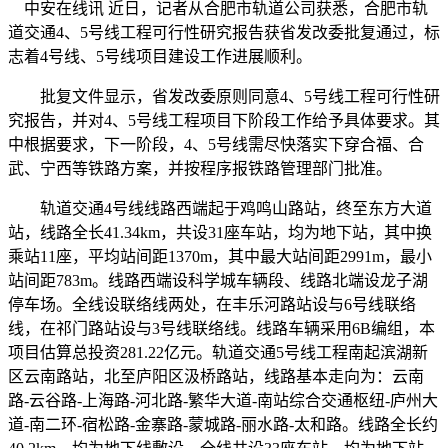
中安在线讯 近日，记者从合肥市轨道公司获悉，合肥市轨
道交通4、5号线工程可行性研究报告获省发改委批复通过，标
志着4号线、5号线项目建设工作进展顺利。
批复文件显示，省发改委原则同意4、5号线工程可行性研
究报告，并对4、5号线工程项目下阶段工作给予具体要求。其
中根据要求，下一阶段，4、5号线需尽快落实下穿合福、合
武、宁西等铁路方案，并按程序报铁路管理部门批准。
轨道交通4号线线路西端起于鸡鸣山路站，终至东方大道
站，线路全长41.34km，共设31座车站，均为地下站，其中换
乘站11座，平均站间距1370m，其中最大站间距2991m，最小
站间距783m。线路西端设科学城车辆段、线路北端设龙子湖
停车场。全线设联络线两处，在丰乐河路站设与6号线联络
线，在祁门路站设与3号线联络线。线路车辆采用6B编组，本
项目估算总投资281.22亿元。轨道交通5号线工程南起滨湖新
区云南路站，北至庐阳区汲桥路站，线路基本走向为：云南
路-云谷路-上海路-河北路-繁华大道-南站综合交通枢纽-庐州大
道-南二环-宿松路-金寨路-蒙城路-丽水路-太和路。线路全长约