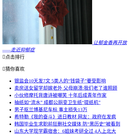
让郁金香再开放
——走近抑郁症

点击排行

猜你喜欢
银监会10天发7文 5类人的“钱袋子”要受影响
卖房送女留学却嫁老外 父母崩溃:我们老了谁照顾
小伙修摩托背唐诗被嘲笑 十年后成青年作家
抽纸如“流水” 成都公厕变卫生纸“提纸机”
男子抠兰博基尼车标 事主损失13万
希特勒《我的奋斗》进日教材 网友：政府在发疯
韩国毕业生求职前狂删社交媒体 防“黑历史”被看到
山东大学现学霸宿舍：6姐妹考研全过 4人上北大