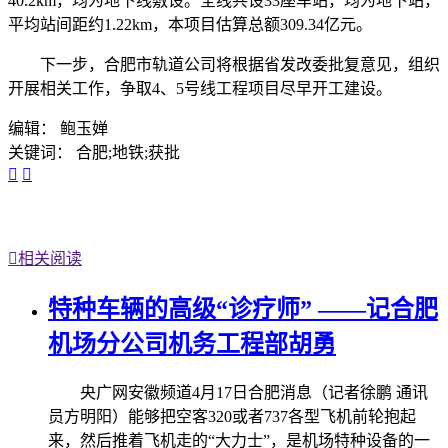
40.2km，均为地下线敷设。全线共设33座车站，均为地下站，
平均站间距约1.22km，本项目估算总额309.34亿元。
下一步，合肥市轨道公司将根据省发改委批复意见，组织
开展相关工作，争取4、5号线工程项目尽早开工建设。
编辑： 鲍玉婵
关键词： 合肥;地铁;获批



相关阅读
特种车辆的高级“诊疗师” ——记合肥
机场分公司机务工程部胡勇
央广网安徽频道4月17日合肥消息（记者徐鹏 通讯
员方明阳）能够把空客320或者737各型飞机前轮抱起
来，然后推着飞机走的“大力士”，是机场特种设备的一