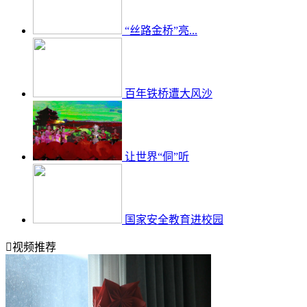
“丝路金桥”亮...
百年铁桥遭大风沙
让世界“侗”听
国家安全教育进校园

视频推荐