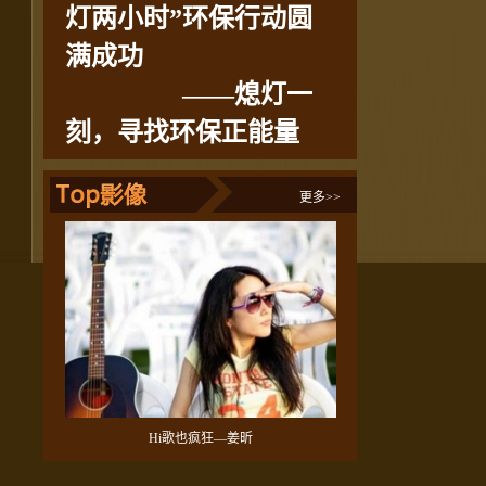
灯两小时”环保行动圆
满成功
——熄灯一
刻，寻找环保正能量
更多>>
Hi歌也疯狂—姜昕