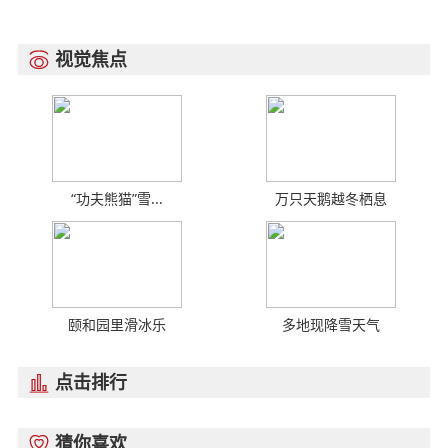
视觉焦点

“功夫熊猫”雪...
万只天鹅越冬栖息
颐和园里滑冰乐
多地现降雪天气
点击排行

猜你喜欢
