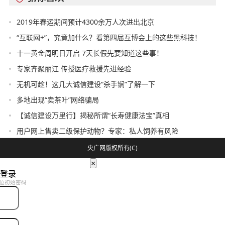
2019年春运期间预计4300余万人次进出北京
“互联网+”，究竟加什么？看第四届互博会上的这些黑科技！
十一黄金周明日开启 7天长假先要知道这些事！
专家齐聚丽江 传授医疗救援先进经验
无机可趁！这几大诚信建设“杀手锏”了解一下
多地出现“卖茶叶”网络骗局
【诚信建设万里行】揭秘所谓“长寿健康法宝”真相
用户网上售卖二级保护动物？专家：私人饲养有风险
央广网版权所有(C)
×
登录
位初始密码