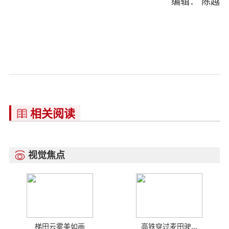
编辑： 陈越
相关阅读

视觉焦点

梯田云雾美如画
高铁穿过麦田驶...