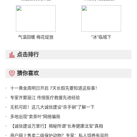
气温回暖 梅花绽放
“冰”临城下
点击排行

猜你喜欢

十一黄金周明日开启 7天长假先要知道这些事！
专家齐聚丽江 传授医疗救援先进经验
无机可趁！这几大诚信建设“杀手锏”了解一下
多地出现“卖茶叶”网络骗局
【诚信建设万里行】揭秘所谓“长寿健康法宝”真相
用户网上售卖二级保护动物？专家：私人饲养有风险