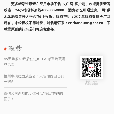
更多精彩资讯请在应用市场下载“央广网”客户端。欢迎提供新闻
线索，24小时报料热线400-800-0088；消费者也可通过央广网“啄
木鸟消费者投诉平台”线上投诉。版权声明：本文章版权归属央广网
所有，未经授权不得转载。转载请联系：cnrbanquan@cnr.cn，不
尊重原创的行为我们将追究责任。
45天暴瘦40斤后住进ICU AI减重暗藏哪
些风险
兰州牛肉拉面从业者：只管做好自己的
一碗面
长按二维码
关注精彩内容
微信又有新功能：你可以“撤回”你的撤
回了！