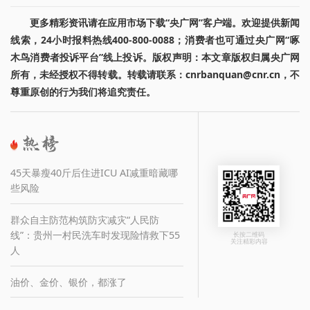
更多精彩资讯请在应用市场下载“央广网”客户端。欢迎提供新闻
线索，24小时报料热线400-800-0088；消费者也可通过央广网“啄
木鸟消费者投诉平台”线上投诉。版权声明：本文章版权归属央广网
所有，未经授权不得转载。转载请联系：cnrbanquan@cnr.cn，不
尊重原创的行为我们将追究责任。
45天暴瘦40斤后住进ICU AI减重暗藏哪
些风险
群众自主防范构筑防灾减灾“人民防
线”：贵州一村民洗车时发现险情救下55
长按二维码
关注精彩内容
人
油价、金价、银价，都涨了