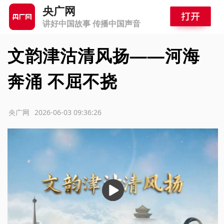
央广网
讲好中国故事 传播中国声音
文韵津沽清风扬——河海
奔涌 不屈不挠
源：央广网
2026-06-03 09:36:26
播
放