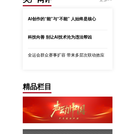
AI创作的“能”与“不能” 人始终是核心
科技向善 别让AI技术沦为违法帮凶
全运会群众赛事扩容 带来多层次联动效应
精品栏目