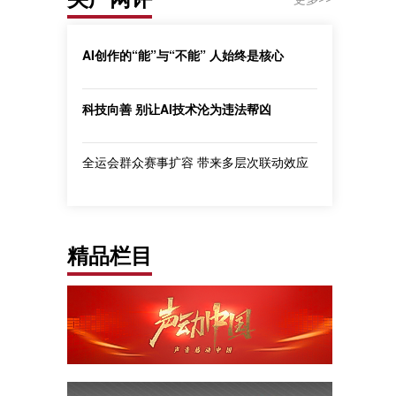
AI创作的“能”与“不能” 人始终是核心
科技向善 别让AI技术沦为违法帮凶
全运会群众赛事扩容 带来多层次联动效应
精品栏目