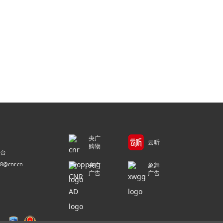
央广
云听
购物
平台
@cnr.cn
央广
象舞
广告
广告