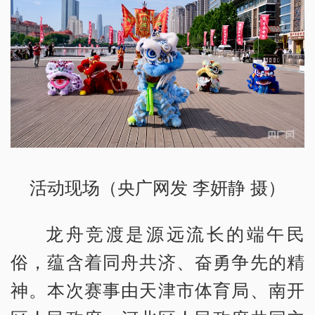
活动现场（央广网发 李妍静 摄）
龙舟竞渡是源远流长的端午民
俗，蕴含着同舟共济、奋勇争先的精
神。本次赛事由天津市体育局、南开