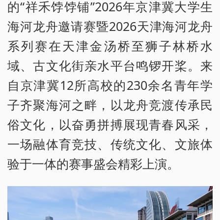
的“祥禾饽饽铺”2026年京津冀大学生
海河龙舟邀请赛暨2026天津海河龙舟
系列赛在天津金汤桥至狮子林桥水
域、古文化街亲水平台鸣锣开桨。来
自京津冀12所高校的230余名青年学
子齐聚海河之畔，以龙舟竞渡传承民
俗文化，以奋勇拼搏展现青春风采，
一场融体育竞技、传统文化、文旅体
验于一体的赛事盛会精彩上演。